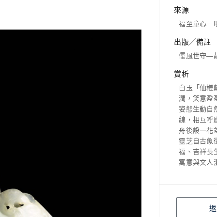
來源
福至童心－
出版／備註
儒風世守—
賞析
白玉「仙槎
潤，笑意盈
姿態生動自
線，相互呼
舟後設一花
靈芝自古象
福、吉祥長
寓意與文人
返