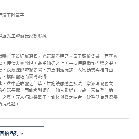
明清玉雕童子
靜波先生暨嚴氏家族珍藏
獻壽」玉質細膩溫潤，光氣潔淨明亮。童子頭梳雙髻，面容圓
盈，神情天真歡悅。乘坐仙槎之上，手扶持船櫓作搖槳之姿，
然，衣紋線條流暢簡潔，刀法俐落洗鍊。人物動勢與槎舟曲
應，構圖靈巧而圓轉流暢。
盆，盆中盛放靈芝仙草，並施鏤雕透空技法，增添玲瓏層次。
徵祥瑞長壽，而仙槎則源自「仙人乘槎」典故，寓有登仙納
生之意。匠人巧妙將童子、仙槎與靈芝結合，使整器兼具祝壽
清玩意趣。
回拍品列表