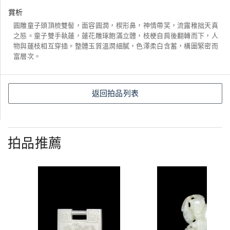
賞析
圓雕童子頭頂梳雙髻，面容圓潤，楔形鼻，神情帶笑，流露稚拙天真
之態。童子雙手執蓮，蓮花雕琢飽滿立體，枝梗自肩後翻轉而下，人
物與蓮枝相互穿插。整體玉質溫潤細膩，色澤柔白含蓄，構圖緊密而
富層次。
返回拍品列表
拍品推薦