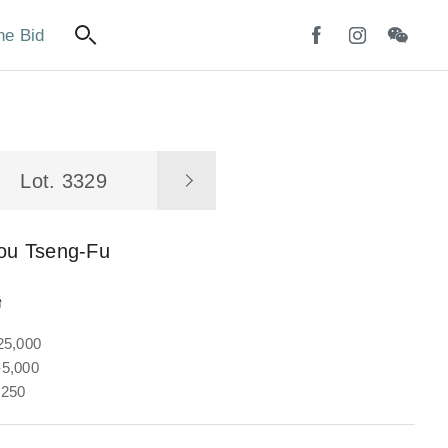
ne Bid
Lot. 3329
iou Tseng-Fu
聯
25,000
5,000
,250