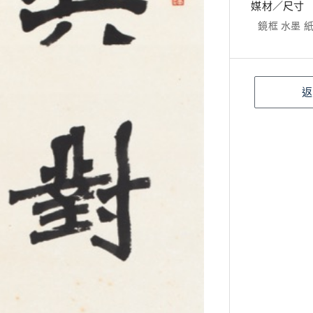
媒材／尺寸
鏡框 水墨 紙本
返