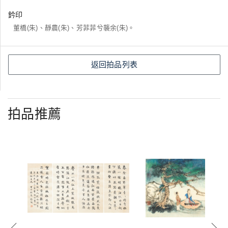
鈐印
董橋(朱)、靜農(朱)、芳菲菲兮襲余(朱)。
返回拍品列表
拍品推薦