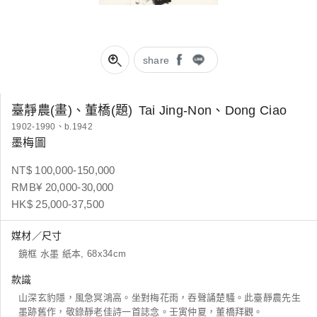
share
臺靜農(畫)、董橋(題)
Tai Jing-Non、Dong Ciao
1902-1990、b.1942
墨梅圖
NT$ 100,000-150,000
RMB¥ 20,000-30,000
HK$ 25,000-37,500
媒材／尺寸
鏡框 水墨 紙本, 68x34cm
款識
山深玄豹隱，風急冥鴻高。坐對梅花雨，吞聲誦楚騷。此臺靜農先生
墨跡舊作，敬錄靜老佳詩一首誌念。壬寅仲夏，董橋拜觀。