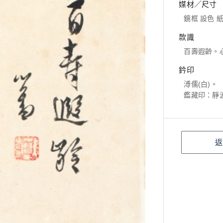
媒材／尺寸
鏡框 設色 紙本
款識
百壽遐齡。
鈐印
溥儒(白)。
鑑藏印：靜波
返