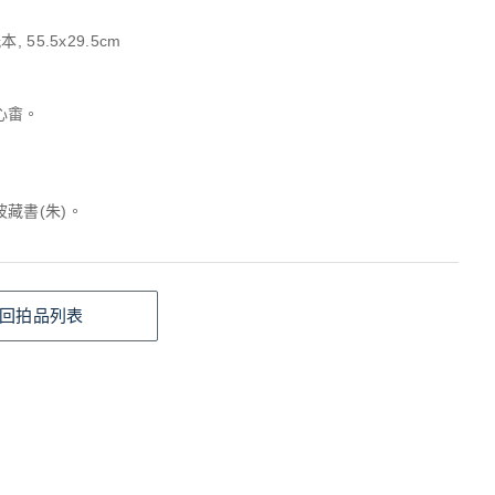
, 55.5x29.5cm
心畬。
藏書(朱)。
回拍品列表