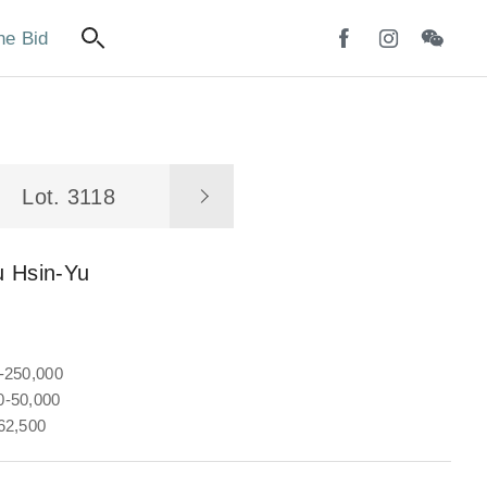
ne Bid
Lot. 3118
u Hsin-Yu
-250,000
-50,000
62,500