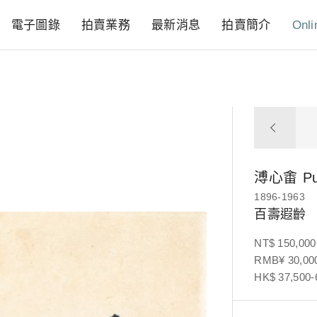
電子圖錄
拍賣業務
最新消息
拍賣簡介
Onli
溥心畬
P
1896-1963
百壽遐齡
NT$ 150,000
RMB¥ 30,000
HK$ 37,500-