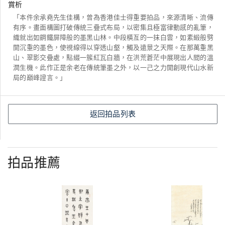
賞析
「本件余承堯先生佳構，曾為香港佳士得重要拍品，來源清晰、流傳
有序。畫面構圖打破傳統三疊式布局，以密集且極富律動感的亂筆，
織就出如鋼鐵屏障般的墨黑山林。中段橫亙的一抹白雲，如素緞般劈
開沉重的墨色，使視線得以穿透山壑，觸及遠景之天際。在那萬重黑
山、翠影交疊處，點綴一簇紅瓦白牆，在洪荒蒼茫中展現出人間的溫
潤生機。此作正是余老在傳統筆墨之外，以一己之力開創現代山水新
局的巔峰證言。」
返回拍品列表
拍品推薦