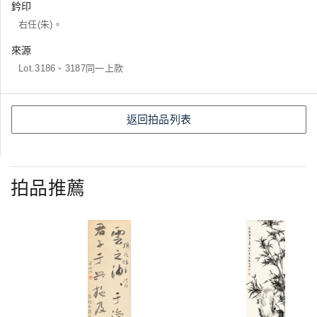
鈐印
右任(朱)。
來源
Lot.3186、3187同一上款
返回拍品列表
拍品推薦