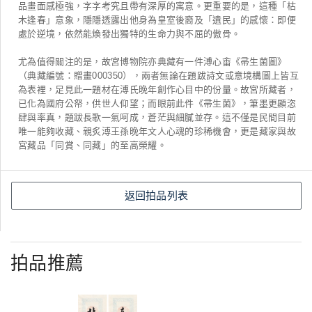
品畫面感極強，字字考究且帶有深厚的寓意。更重要的是，這種「枯
木逢春」意象，隱隱透露出他身為皇室後裔及「遺民」的感懷：即便
處於逆境，依然能煥發出獨特的生命力與不屈的傲骨。
尤為值得關注的是，故宮博物院亦典藏有一件溥心畬《帚生菌圖》
（典藏編號：贈畫000350），兩者無論在題跋詩文或意境構圖上皆互
為表裡，足見此一題材在溥氏晚年創作心目中的份量。故宮所藏者，
已化為國府公帑，供世人仰望；而眼前此件《帚生菌》，筆墨更顯恣
肆與率真，題跋長歌一氣呵成，蒼茫與細膩並存。這不僅是民間目前
唯一能夠收藏、親炙溥王孫晚年文人心魂的珍稀機會，更是藏家與故
宮藏品「同賞、同藏」的至高榮耀。
返回拍品列表
拍品推薦