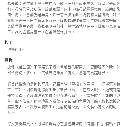
為是歌：釜在竈上鳴，帚在牆下歌。三月不雨田無禾，繞屋采薪執斧
柯。帚兮帚兮誰所使？落葉風飄半床水。擁帚敺霾霾復集，麻約斷裂
菌生尾。中書髮禿老無用，烈士暮年長如此。為我寄言釜與鬵，好共
簞瓢事君子。田光薦客恨衰朽，廉頗據鞍徒爾為。老驥伏櫪志千里，
黃鵠垂翅中心悲。我欲長歌將何補，烽煙滿地龍在宇。世衰不見燕昭
王，誰向金臺掃塵土。心畬錄舊作并圖。
鈐印
溥儒(白)。
賞析
此件《帚生菌》不僅展現了溥心畬敏銳的觀察力，更體現了他晚年流
寓台灣時，將生活中的瑣碎物象昇華為文人意趣的高超境界。
這首詩描繪的是極其平凡、甚至有些「草根」的意境：一把老舊的掃
帚（帚），因環境潮濕而生出了蕈菇（菌）。在常人眼中，這或許是
器物發霉、疏於清理的象徵；但在溥心畬筆下，這被賦予了如同「芝
草」般的仙氣。他以瑰麗的辭藻描寫菌菇的色澤與形態，將其比擬為
雲霞或古玉，讓原本屬於生活底層的煙火氣，瞬間轉化為文人的清
翫。
深入賞析其風格，可以發現溥心畬那種典型的「詩畫相生」特點。作