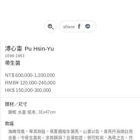
share
溥心畬
Pu Hsin-Yu
1896-1963
帚生菌
NT$ 600,000-1,200,000
RMB¥ 120,000-240,000
HK$ 150,000-300,000
媒材／尺寸
鏡框 水墨 紙本, 31x47cm
款識
海隅恒風，卑濕湫隘，帚置牆陰生菌焉。山妻以告，昔燕丹烏頭白而
去秦，今帚生菌矣，余其歸與？且帚如是，勞可知矣，為帚之言，作