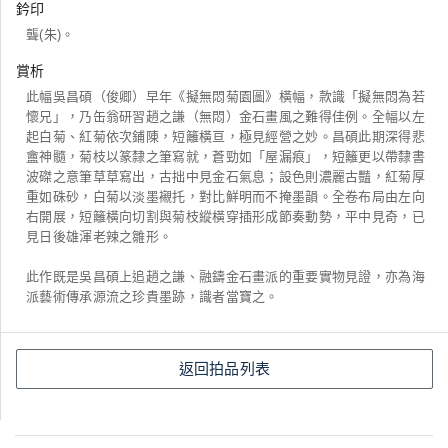
鈐印
聾(朱)。
賞析
此幅吳昌碩（俊卿）早年《擬無悶菊園圖》橫幅，款識「擬無悶為若
懷兄」，乃缶翁研習趙之謙（無悶）金石畫風之難得佳例。全幅以左
起白菊、紅菊依次鋪陳，短籬橫亘，極見經營之妙。昌碩此期深得悲
盦神髓，菊枝以篆隸之筆寫就，蒼勁如「屋漏痕」，短籬更以帶隸書
波磔之意筆草草寫出，古拙中見金石氣息；設色則濃麗古豔，紅菊厚
重如硃砂，白菊以淡墨襯托，對比鮮明而不掩墨韻。全卷布局由左向
右開展，短籬橫向切割與菊枝縱橫穿插形成節奏動勢，平中見奇，已
見日後雄渾老辣之雛形。
此作既是吳昌碩上追趙之謙、融鑄金石畫派的重要實物見證，亦為海
派藝術傳承源流之珍貴墨跡，識者當寶之。
返回拍品列表