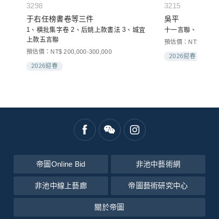
3298
3215
于右任榜書卷等三件
吳平
1、橫批集字卷 2、后姚上款書法 3、城宜
十一言聯、放翁觀畫
上款五言聯
000
預估價：NT$ 60,000
預估價：NT$ 200,000-300,000
2026迎春
2026迎春
帝圖Online Bid
非池中藝術網
非池中線上藝廊
帝圖藝術研究中心
關於帝圖