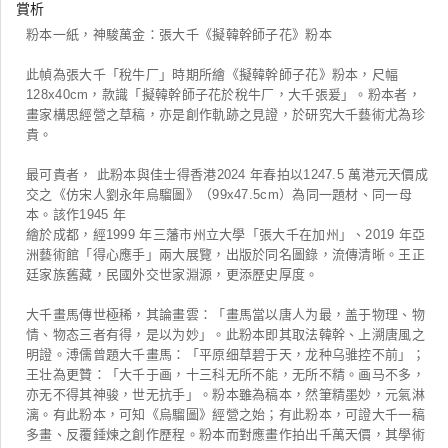
賞析
粉本一紙，神駿萬金：張大千《擬韓幹師子花》粉本
此幀為張大千「稅牛厂」時期所繪《擬韓幹師子花》粉本，尺幅
128x40cm，款識「擬韓幹師子花於稅牛厂，大千張爰」。粉本者，
畫家構思經營之草稿，亦是創作軌跡之見證，於研究大千藝術尤為珍
貴。
最可貴者， 此粉本與佳士得香港2024 年春拍以1247.5 萬港元天價成
交之《仿宋人劉永年烏騮圖》（99x47.5cm）為同一題材、同一母
本。該作1945 年
繪於成都，經1999 年三藩市州立大學「張大千在加州」、2019 年亞
洲藝術館「得心應手」兩大展覽，出版於同名圖錄，流傳清晰。王正
廷家族舊藏，民國外交世家淵源，更添歷史厚度。
大千畫馬傳世極稀，其論畫雲：「畫馬當以唐人为最，盖于物理、物
情、物态三者有得，是以为妙」。此粉本即其取法韓幹、上溯唐風之
明證。溥儒曾題大千畫馬：「平原细草碧于天，龙种乌骓控不前」；
王壮為更贊：「大千于画，十三科无所不能，无所不精。画马不多，
亦无不得其神骏，世无抗手」。粉本雖為稿本，然筆精墨妙，元氣淋
漓。有此粉本，可知《烏騮圖》經營之始；有此粉本，可證大千一稿
多畫、反覆錘煉之創作歷程。粉本而對應畫作拍出千萬天價，其學術