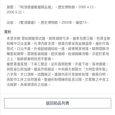
展覽：「明清香爐暖爐精品展」，歷史博物館，2000.4.21 -
2000.5.21。
出版：《雙清藏爐》，歷史博物館，2000年，編號74。
賞析
本清早期 雲紋錦邊筒式爐，銅質細密勻淨，器表包漿沉著，色澤呈栗
殼褐中泛淡金暈，光澤內斂含潤，歷歲月摩挲而益顯溫厚。器形作直
筒式，口沿平展，外緣起細邊絃紋一道，線條簡潔俐落。頸際環飾浮
雕雲紋錦帶，雲頭卷曲相連，起伏連綿，紋線圓轉流暢，浮起於素地
之上，裝飾節奏明快而不繁縟。
腹壁素面寬闊，下承三獸足，足形圓潤敦實，外鼓下收，落地穩健，
與筒身比例協調。爐底作假圈足，中央鑄方框陽文「大明宣德年製」
六字款，字口清晰，結體端正。爐膛內底可見旋修紋理，圈痕分明，
為製作工序之自然遺痕。整器形制簡練而氣息沉穩，於素雅之中見工
法細節，為案頭清供之佳器。
返回拍品列表