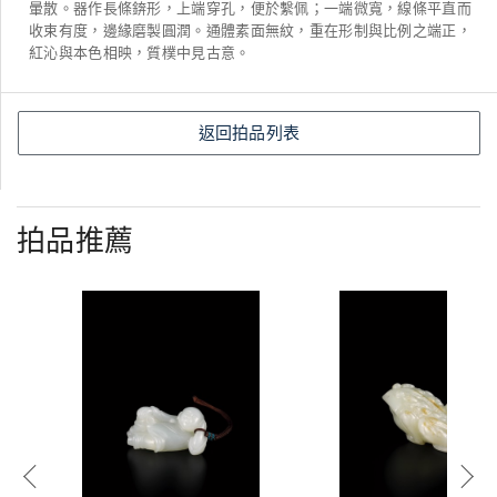
暈散。器作長條錛形，上端穿孔，便於繫佩；一端微寬，線條平直而
收束有度，邊緣磨製圓潤。通體素面無紋，重在形制與比例之端正，
紅沁與本色相映，質樸中見古意。
返回拍品列表
拍品推薦