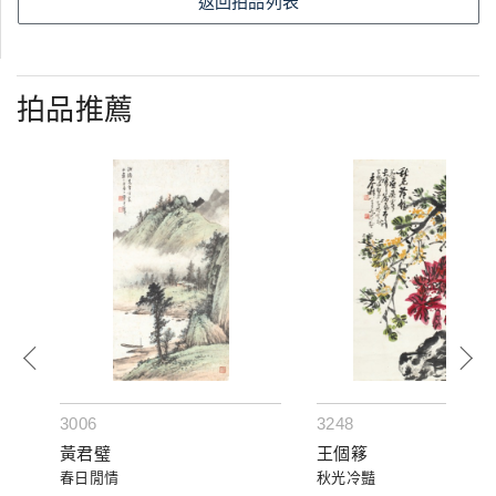
返回拍品列表
拍品推薦
3006
3248
黃君璧
王個簃
春日閒情
秋光冷豔