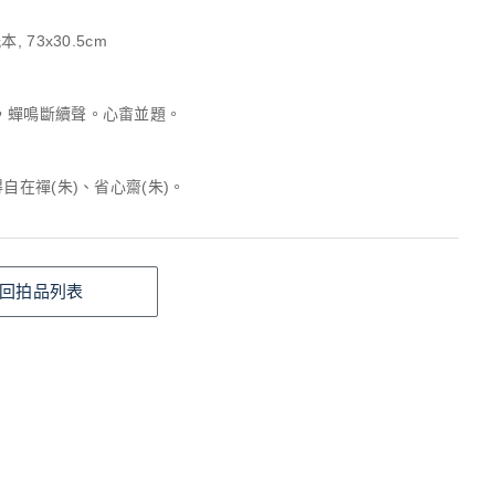
, 73x30.5cm
，蟬鳴斷續聲。心畬並題。
得自在禪(朱)、省心齋(朱)。
回拍品列表