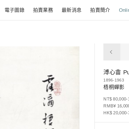
電子圖錄
拍賣業務
最新消息
拍賣簡介
Onli
溥心畬
P
1896-1963
梧桐蟬影
NT$ 80,000-
RMB¥ 16,000
HK$ 20,000-