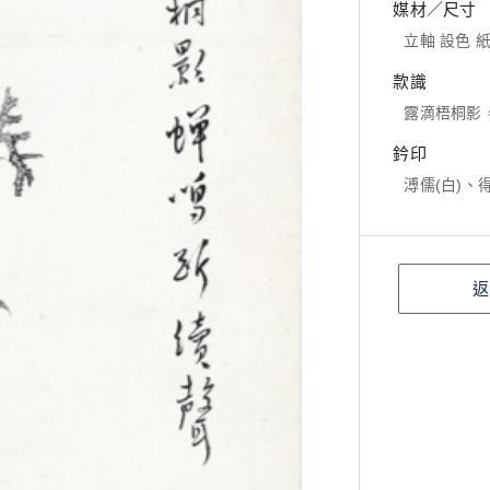
媒材／尺寸
立軸 設色 紙本
款識
露滴梧桐影
鈐印
溥儒(白)、
返