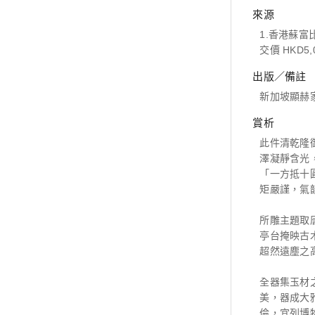
來源
1.香港蘇富比 1
交價 HKD5,0
出版／備註
新加坡顯赫家族
賞析
此件清乾隆
澤凝靜含光
「一方抵十
矩嚴謹，氣
所雕主題取
亭台掩映古
超然遠塵之
全器集玉材
美，器成大
倫，宜列博