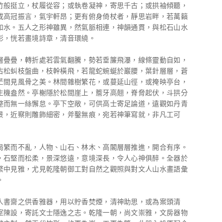
竹般挺立，杖履從容；或執卷凝神，寄思千古；或拱袖傾聽，
或高冠振言，氣宇軒昂；更有俯身倚杖者，靜思岩畔，若萬籟
如水。五人之形神雖異，然氣脈相連，神韻通貫，與松石山水
彰，恍若畫境詩章，清音環繞。
層疊疊，轉折處若雲氣翻騰，勢若垂簾飛瀑，線條靈動自如，
古松虯枝盤曲，枝幹橫飛，若龍蛇蜿蜒於巖腰，葉針層層，蒼
茫間見風骨之美。林間雜樹繁花，或蔓延山徑，或掩映亭台，
生機盎然。亭榭隱於松間崖上，簷牙高翹，脊脅起伏，斗拱分
整而無一絲懈怠。亭下空敞，可供高士寄足論道，遠觀如丹青
景，近察則雕飾細密，斧鑿無痕，宛若神筆寫就，非凡工可
局繁而不亂，人物、山石、林木、高閣層層推進，開合有序。
，石堅而松柔，景深悠遠，意境深長，令人心神俱醉。全器於
繁中見雅，尤見乾隆朝御工對自然之觀照與對文人山水畫語彙
。
人書齋之供香雅器，用以貯香焚煙，清神助思，或為案頭清
室陳設，寄託文士隱逸之志。乾隆一朝，尚文崇雅，文房器物