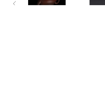
1015
1076
蟾戲錢端硯
晚清 文遠堂款潮州窯黑變朱泥壺
商 玉蟬
-250,000
預估價：NT$ 10,000-20,000
預估價：NT$ 8
2025夏季
2025夏季