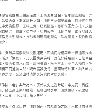
由優質和闐白玉精琢而成，玉色潔白凝潤，質地緻密細膩，光
，晶瑩內斂，散發靜雅之韻。所用玉材體量厚重，質地純淨無
之中尤為難得，玉料之貴，已臻極品。器形作圓角方柱，規整
婉轉過渡，輪廓沉穩勻稱，結構嚴整，比例合度，氣度凝練大
筒常見圓形制式，方形者則屬鳳毛麟角，殊為罕見，製作難度
極少。
雕、浮雕與鏤雕技法交融運用，圍繞筒身構築出一幅通景式山
。所謂「通景」，乃以圓筒為卷軸，景象連綿展開，自起筆至
成，畫面如流水行雲，層巒疊嶂、松石古木、亭台人物無不呼
圖精密而過渡自然。觀者隨器旋轉，畫面流轉如夢，猶入幽谷
景遷之間，充滿山林清遊之詩意與空靈之感。
「睢陽五老」典故為本，唐代安史之亂時期，李光弼、呂諲、
與元結五高士避地睢陽，結廬山林之中，清談論道，砥礪操
扶，為亂世中高風亮節之典範。
展現五老逸居山林，清談論道，共結風節之誼。人物形象各具