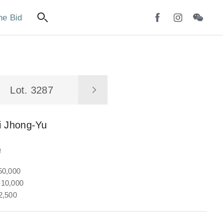
ne Bid
Lot. 3287
i Jhong-Yu
聯
50,000
10,000
2,500