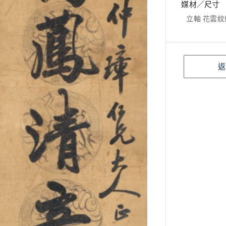
媒材／尺寸
立軸 花雲紋蠟箋
返