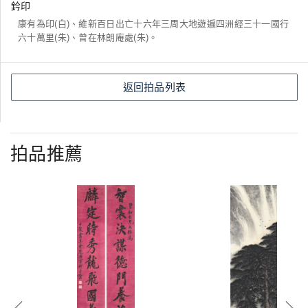
鈐印
康有為印(白)、維新百日出亡十六年三周大地遊遍四洲經三十一國行
六十萬里(朱)、曾在林朗庵處(朱)。
返回拍品列表
拍品推薦