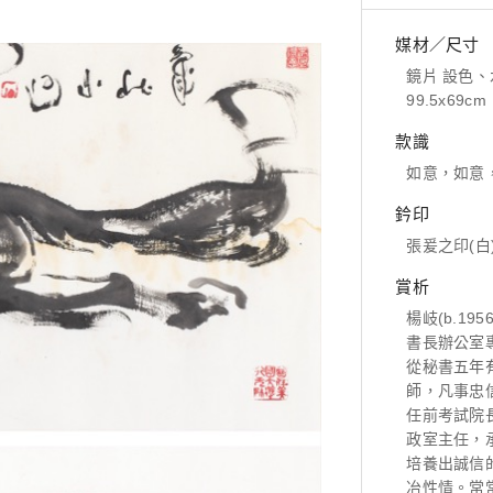
媒材／尺寸
鏡片 設色、水墨
99.5x69cm
款識
如意，如意
鈐印
張爰之印(白
賞析
楊岐(b.1
書長辦公室
從秘書五年
師，凡事忠
任前考試院
政室主任，
培養出誠信
冶性情。常