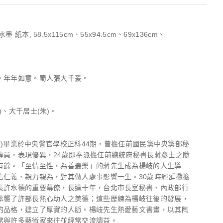
 紙本, 58.5x115cm、55x94.5cm、69x136cm、
，年年如意。蜀人張大千爰。
)、大千居士(朱)。
956)畢業於中央警官學校正科44期，曾擔任前國民黨中央黨部秘
專員，表現優異，24歲即奉派擔任前總統府秘書長蔣彥士之隨
有餘。「至情至性，為善最樂」的蔣先生成為楊岐的人生導
信仁義、親力親為，對其做人處事影響一生。30歲時經延攬擔
長許水德的重要幕僚，長達十年，台北市長室秘書、內政部行
承襲了許部長熱心助人之美德；這些歷練為楊岐往後的發展，
的品格，建立了厚實的人脈。楊岐先生熱愛藝文書畫，以其陶
常與許多藝術家來往並經常交流請益。