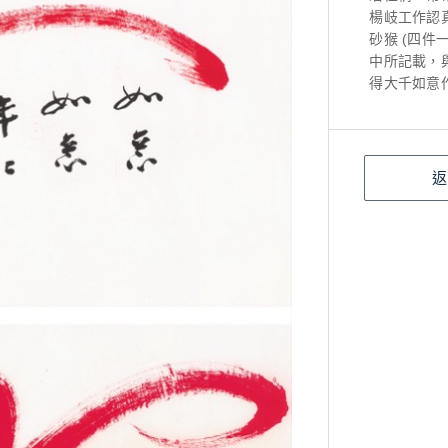
楊岐工作認
砂猴 (四件
中所記載，
得大千如意
返