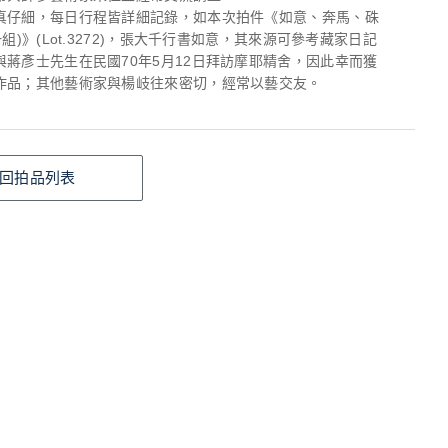
真仔細，每日行程皆詳細記錄，如本次拍件《如意、奔馬、硃
一組)》(Lot.3272)，張大千行書如意，其來源可參考藏家日記
與蔣彥士先生在民國70年5月12日拜訪摩耶精舍，因此幸而獲
作品；其他藝術家與楊岐往來密切，經常以藝交友。
回拍品列表