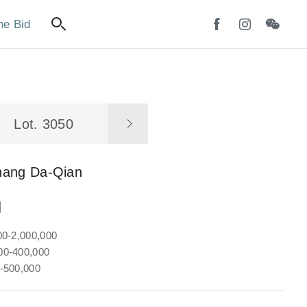
ne Bid
Lot. 3050
hang Da-Qian
圖
00-2,000,000
0-400,000
-500,000