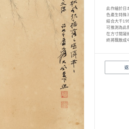
此作繪於日
色產生特殊
結合大千1
可推測為此
在方寸間凝
終將飄散成
返