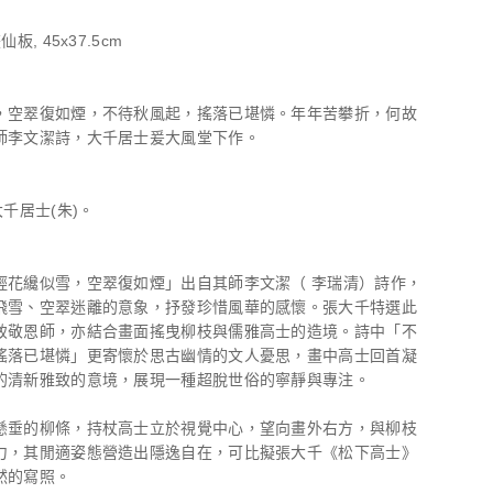
板, 45x37.5cm
，空翠復如煙，不待秋風起，搖落已堪憐。年年苦攀折，何故
師李文潔詩，大千居士爰大風堂下作。
大千居士(朱)。
輕花纔似雪，空翠復如煙」出自其師李文潔（ 李瑞清）詩作，
飛雪、空翠迷離的意象，抒發珍惜風華的感懷。張大千特選此
致敬恩師，亦結合畫面搖曳柳枝與儒雅高士的造境。詩中「不
搖落已堪憐」更寄懷於思古幽情的文人憂思，畫中高士回首凝
的清新雅致的意境，展現一種超脫世俗的寧靜與專注。
懸垂的柳條，持杖高士立於視覺中心，望向畫外右方，與柳枝
力，其閒適姿態營造出隱逸自在，可比擬張大千《松下高士》
然的寫照。