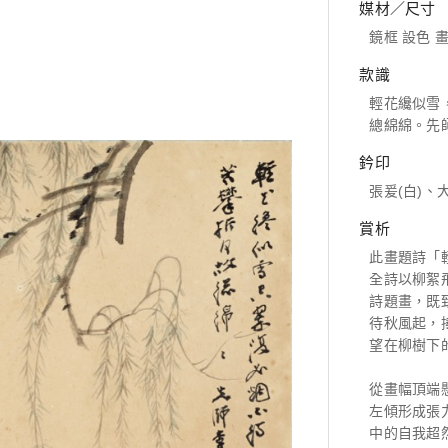
媒材／尺寸
鏡框 設色 畫仙
款識
輕花纔似雪
總綿綿。先
鈐印
張爰(白)、
賞析
此畫題詩「
全詩以柳絮
詩題畫，既
待秋風起，
望在柳樹下
從畫幅頂端
左傾形成張
中的自我超