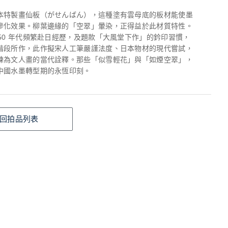
本特製畫仙板（がせんばん），這種塗有雲母底的板材能使墨
滲化效果。柳葉邊緣的「空翠」暈染，正得益於此材質特性。
950 年代頻繁赴日經歷，及題款「大風堂下作」的鈐印習慣，
階段所作，此作擬宋人工筆嚴謹法度、日本物材的現代嘗試，
練為文人畫的當代詮釋。那些「似雪輕花」與「如煙空翠」，
中國水墨轉型期的永恆印刻。
回拍品列表