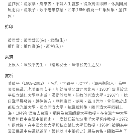
董作賓：漁家樂，舟來去，不識人生羈旅。得魚買酒即歸，休莫問風
風雨雨。漁歌子。致平老弟存念，乙未(1955)夏寫一厂集契集，董作
賓。
鈐印
黃君璧：黃君璧印(白)、君翁(朱)。
董作賓：董作賓(白)、彥堂(朱)。
來源
上款人：陳致平先生。（瓊瑤女士、陳懷谷先生之父）
賞析
陳致平（1909-2002），名均，字致平，以字行，湖南衡陽人，為中
國國民黨元老陳墨西次子。年幼時隨父母定居北京。1933年畢業於北
平私立輔仁大學歷史系。師從於陳垣，任教於同濟大學。1937年，抗
日戰爭爆發後，轉往後方，歷經廣西、湖南、四川等地，曾任教於成
都私立光華大學、國立同濟大學。抗戰勝利後，隨同濟大學回到上
海。1949年渡海去台灣，受聘為台灣師範大學教授。在台灣空中大學
教育科目中主講中華通史，一度就任新加坡南洋大學客座教授。1972
年退休後，在中國文化大學和私立輔仁大學任教授。1969年被聘為中
國國民黨中央黨務顧問。著述以《中華通史》最為有名。陳致平有子