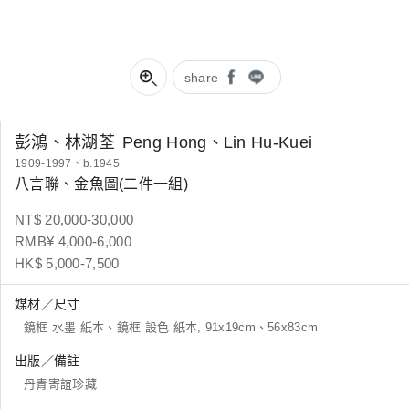
share
彭鴻、林湖荃
Peng Hong、Lin Hu-Kuei
1909-1997、b.1945
八言聯、金魚圖(二件一組)
NT$ 20,000-30,000
RMB¥ 4,000-6,000
HK$ 5,000-7,500
媒材／尺寸
鏡框 水墨 紙本、鏡框 設色 紙本, 91x19cm、56x83cm
出版／備註
丹青寄誼珍藏