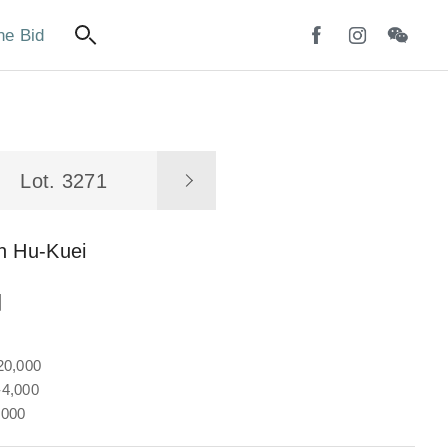
ne Bid
Lot. 3271
n Hu-Kuei
圖
20,000
4,000
,000