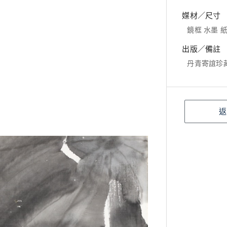
媒材／尺寸
鏡框 水墨 紙本
出版／備註
丹青寄誼珍
返