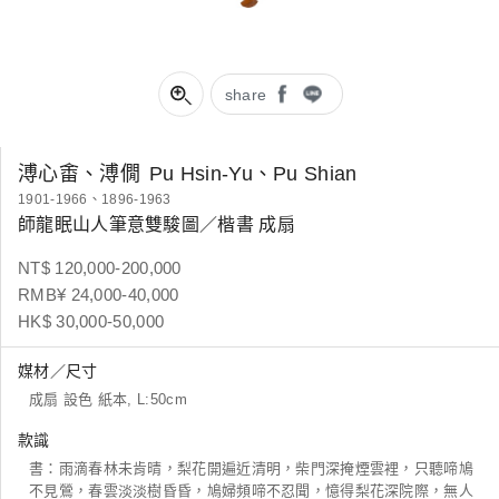
share
溥心畬、溥僩
Pu Hsin-Yu、Pu Shian
1901-1966、1896-1963
師龍眠山人筆意雙駿圖／楷書 成扇
NT$ 120,000-200,000
RMB¥ 24,000-40,000
HK$ 30,000-50,000
媒材／尺寸
成扇 設色 紙本, L:50cm
款識
書：雨滴春林未肯晴，梨花開遍近清明，柴門深掩煙雲裡，只聽啼鳩
不見鶯，春雲淡淡樹昏昏，鳩婦頻啼不忍聞，憶得梨花深院際，無人