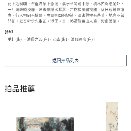
花下近斜曛，翠壁流泉下急湍，溪亭草閣鏡中懸，楓林如錦憑闌外，
一片晴峰鎖淡煙，瑤岑隱隱水潺潺，古樹松風晝掩關，落日鐘聲來遠
處，行人初向石橋邊，曲澗迴岡抱短籬，讀書聲裡有茅茨，地高不著
閒花。寫奉幹丞先生正，溥儒。畫：略師龍眠山人筆，毅齋溥僴。
鈐印
垂虹(朱) 、溥儒之印(白)、心畬(朱)、溥僴長壽(白)。
返回拍品列表
拍品推薦