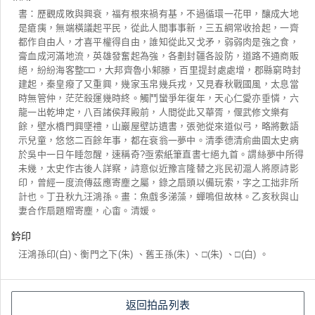
書：歷觀成敗與興衰，福有根來禍有基，不過循環一花甲，釀成大地
是瘡痍，無端橫議起平民，從此人間事事新，三五綱常收拾起，一齊
都作自由人，才喜平權得自由，誰知從此又戈矛，弱弱肉是強之食，
膏血成河滿地流，英雄發奮起為強，各劃封疆各設防，道路不通商販
絕，紛紛海客整□□，大邦齊魯小邾滕，百里提封處處增，郡縣窮時封
建起，秦皇癈了又重興，幾家玉帛幾兵戎，又見春秋戰國風，太息當
時無管仲，茫茫殺運幾時終。觸鬥蠻爭年復年，天心仁愛亦垂憐，六
龍一出乾坤定，八百諸侯拜殿前，人間從此又華胥，偃武修文樂有
餘，壁水橋門興墜禮，山巖屋壁訪遺書，張弛從來道似弓，略將數語
示兒童，悠悠二百餘年事，都在衰翁一夢中。清季德清俞曲園太史病
於吳中一日午睡忽醒，速稱奇?亟索紙筆直書七絕九首。謂絲夢中所得
未幾，太史作古後人詳察，詩意似近豫言隆替之兆民初滬人將原詩影
印，曾經一度流傳茲應寄塵之屬，錄之扇頭以備玩索，字之工拙非所
計也。丁丑秋九汪鴻孫。畫：魚戲多涕藻，蟬鳴但故林。乙亥秋與山
妻合作扇題贈寄塵，心畬。清媛。
鈐印
汪鴻孫印(白)、衡門之下(朱) 、舊王孫(朱) 、□(朱) 、□(白) 。
返回拍品列表