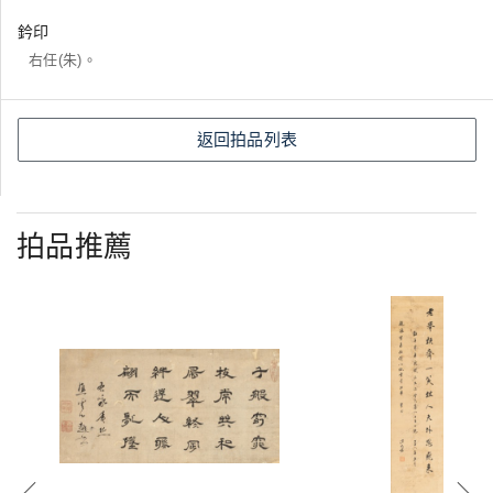
鈐印
右任(朱)。
返回拍品列表
拍品推薦