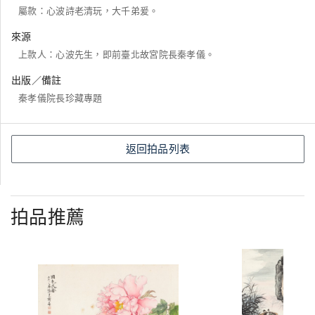
屬款：心波詩老清玩，大千弟爰。
來源
上款人：心波先生，即前臺北故宮院長秦孝儀。
出版／備註
秦孝儀院長珍藏專題
返回拍品列表
拍品推薦