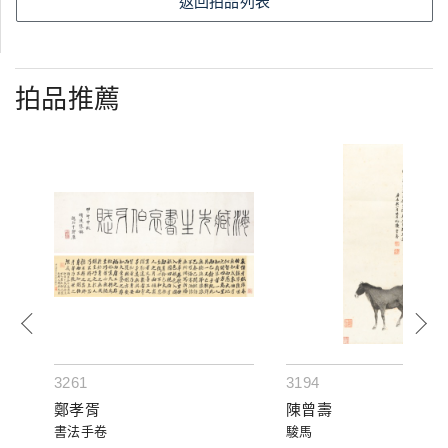
返回拍品列表
拍品推薦
3261
3194
鄭孝胥
陳曾壽
書法手卷
駿馬