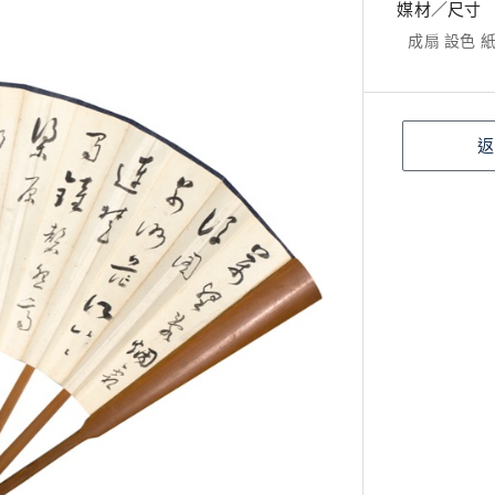
媒材／尺寸
成扇 設色 紙本
返