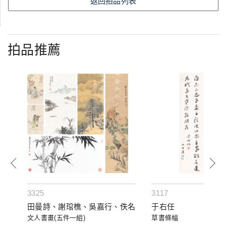
返回拍品列表
拍品推薦
3325
3117
田曼詩、謝琯樵、吳嘉行、佚名
于右任
文人書畫(五件一組)
草書條幅