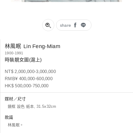
share
林風眠
Lin Feng-Miam
1900-1991
時裝靚女圖(滬上)
NT$ 2,000,000-3,000,000
RMB¥ 400,000-600,000
HK$ 500,000-750,000
媒材／尺寸
鏡框 設色 紙本, 31.5x32cm
款識
林風眠。