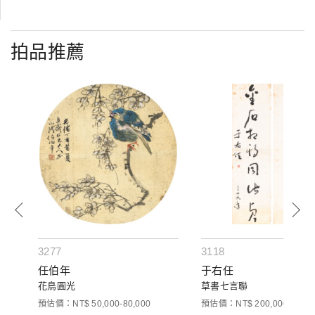
拍品推薦
3277
3118
任伯年
于右任
花鳥圓光
草書七言聯
預估價：NT$ 50,000-80,000
預估價：NT$ 200,000-300,0