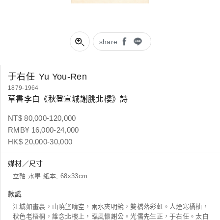
share
于右任
Yu You-Ren
1879-1964
草書李白《秋登宣城謝脁北樓》詩
NT$ 80,000-120,000
RMB¥ 16,000-24,000
HK$ 20,000-30,000
媒材／尺寸
立軸 水墨 紙本, 68x33cm
款識
江城如畫裏，山曉望晴空，兩水夾明鏡，雙橋落彩虹。人煙寒橘柚，
秋色老梧桐，誰念北樓上，臨風懷謝公。光儒先生正，于右任。太白