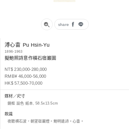
share
溥心畬
Pu Hsin-Yu
1896-1963
擬鮑照詩意作橫石宿巖圖
NT$ 230,000-280,000
RMB¥ 46,000-56,000
HK$ 57,500-70,000
媒材／尺寸
鏡框 設色 紙本, 58.5x13.5cm
款識
夜聽横石波，朝望宿巖煙。鮑明遠詩。心畬。