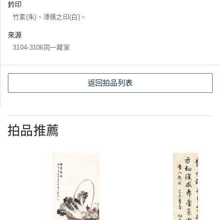
鈐印
竹素(朱)、溥儒之印(白)。
來源
3104-3106同一藏家
返回拍品列表
拍品推薦