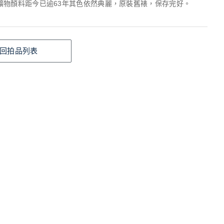
礦物顏料距今已逾63年其色依然典麗，原裝舊裱，保存完好。
回拍品列表