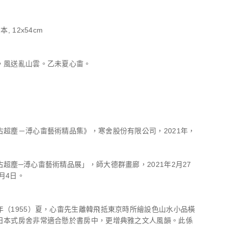
, 12x54cm
，風送亂山雲。乙未夏心畬。
古超塵－溥心畬藝術精品集》，寒舍股份有限公司，2021年，
超塵─溥心畬藝術精品展」，師大德群畫廊，2021年2月27
3月4日。
年（1955）夏，心畬先生離韓飛抵東京時所繪設色山水小品橫
日本式房舍非常適合懸於書房中，更增典雅之文人風韻。此係