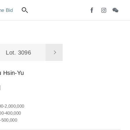
ne Bid
Lot. 3096
u Hsin-Yu
圖
00-2,000,000
0-400,000
-500,000