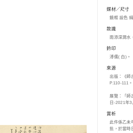
媒材／尺寸
鏡框 設色 絹本
款識
雨添深澗水
鈐印
溥儒( 白)。
來源
出版：《師
P.110-111。
展覽：「師古
日-2021年
賞析
此件係乙未
批，於當時