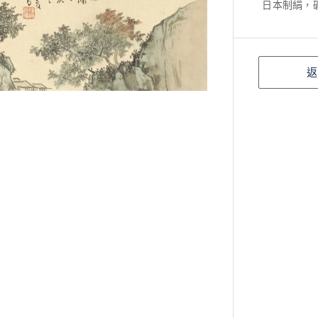
日本制絹，
返