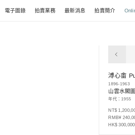
電子圖錄
拍賣業務
最新消息
拍賣簡介
Onli
溥心畬
P
1896-1963
山雲水閣
年代：1955
NT$ 1,200,0
RMB¥ 240,00
HK$ 300,000