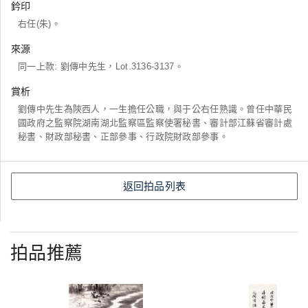
鈐印
右任(朱)。
來源
同一上款: 劉傳中先生，Lot.3136-3137。
賞析
劉傳中先生為陝西人，一生擔任公職，與于公右任熟識。曾任中華民
國政府之監察院湖南湖北監察區監察使署秘書、審計部江蘇省審計處
秘書、財政部秘書、正部參事、行政院財政部參事。
返回拍品列表
拍品推薦