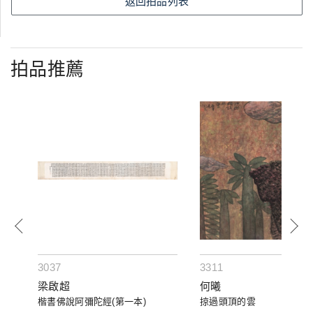
返回拍品列表
拍品推薦
3037
3311
梁啟超
何曦
楷書佛說阿彌陀經(第一本)
掠過頭頂的雲