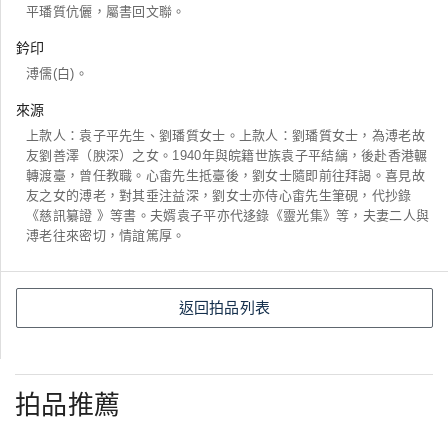
平璠質伉儷，屬書回文聯。
鈐印
溥儒(白)。
來源
上款人：袁子平先生、劉璠質女士。上款人：劉璠質女士，為溥老故
友劉善澤（腴深）之女。1940年與皖籍世族袁子平結縭，後赴香港輾
轉渡臺，曾任教職。心畬先生抵臺後，劉女士隨即前往拜謁。喜見故
友之女的溥老，對其垂注益深，劉女士亦侍心畬先生筆硯，代抄錄
《慈訊纂證 》等書。夫婿袁子平亦代迻錄《靈光集》等，夫妻二人與
溥老往來密切，情誼篤厚。
返回拍品列表
拍品推薦