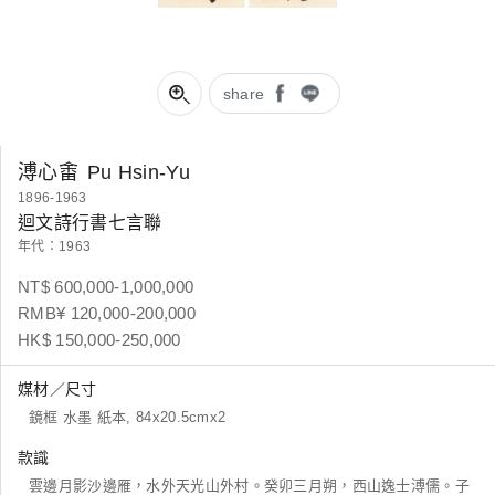
share
溥心畬
Pu Hsin-Yu
1896-1963
迴文詩行書七言聯
年代：1963
NT$ 600,000-1,000,000
RMB¥ 120,000-200,000
HK$ 150,000-250,000
媒材／尺寸
鏡框 水墨 紙本, 84x20.5cmx2
款識
雲邊月影沙邊雁，水外天光山外村。癸卯三月朔，西山逸士溥儒。子