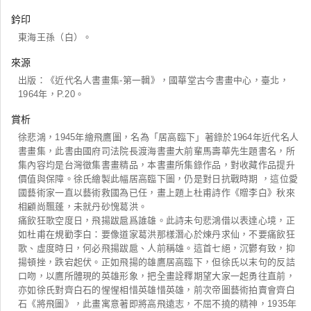
鈐印
東海王孫（白）。
來源
出版：《近代名人書畫集-第一輯》，國華堂古今書畫中心，臺北，
1964年，P.20。
賞析
徐悲鴻，1945年繪飛鷹圖，名為「居高臨下」著錄於1964年近代名人
書畫集，此書由國府司法院長渡海書畫大前輩馬壽華先生題書名，所
集內容均是台灣徵集書畫精品，本書畫所集錄作品，對收藏作品提升
價值與保障。徐氏繪製此幅居高臨下圖，仍是對日抗戰時期 ，這位愛
國藝術家一直以藝術救國為已任，畫上題上杜甫詩作《贈李白》秋來
相顧尚飄蓬，未就丹砂愧葛洪。
痛飲狂歌空度日，飛揚跋扈爲誰雄。此詩未句悲鴻借以表達心境，正
如杜甫在規勸李白：要像道家葛洪那樣潛心於煉丹求仙，不要痛飲狂
歌、虛度時日，何必飛揚跋扈、人前稱雄。這首七絕，沉鬱有致，抑
揚頓挫，跌宕起伏。正如飛揚的雄鷹居高臨下，但徐氏以末句的反詰
口吻，以鷹所體現的英雄形象，把全畫詮釋期望大家一起勇往直前，
亦如徐氏對齊白石的惺惺相惜英雄惜英雄，前次帝圖藝術拍賣會齊白
石《將飛圖》，此畫寓意著即將高飛遠志，不屈不撓的精神，1935年