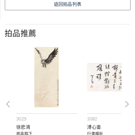
返回拍品列表
拍品推薦
3029
3082
徐悲鴻
溥心畬
居高臨下
行書橫批