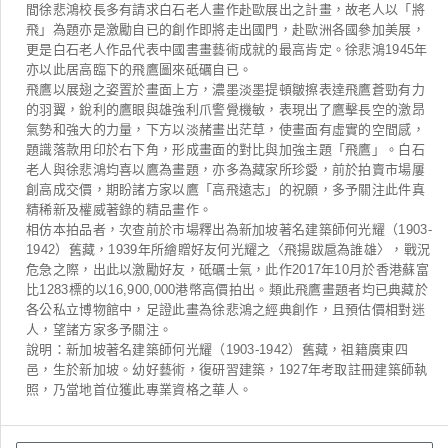
間徐悲鴻校長多有請求白石老人畫作赴歐展出之計畫，故老人以「將
飛」為題亦是激勵自已的創作即將走出國門，赴歐洲各國參加美展，
更是白石老人作品代表中國書畫藝術成就的最高肯定。徐悲鴻1945年
亦以此居高臨下的飛鷹圖來砥礪自已。
飛鷹以展翅之姿置於畫面上方，濃墨淡墨提頓皺擦表達飛鷹蒼勁有力
的羽翼，銳利的鷹眼與雄強利爪警覺機敏，表現出了鷹擊長空的激昂
氣勢和強大的力量，下方以淡赭畫出茫草，使畫面有虛實的空間感，
題識落款用印於右下角，形成畫面的對比與加強主題「飛鷹」。白石
老人與徐悲鴻均喜以鷹為畫題，亦多為藏家所珍愛，前於拍賣市場屢
創高成交價，期盼諸方家以鷹「高飛遠志」的祝願，多予關注此件真
精稀新及權威著錄的精品畫作。
相仿本拍品者，次查前於市場釋出為新加坡著名建築師何光耀（1903-
1942）舊藏，1939年所繪贈好友何光耀之〈飛揚跋扈為誰雄〉，戰況
危急之際，出此以激勵好友，砥礪士氣，此作2017年10月於香港蘇富
比1283標的以16,900,000港幣高價拍出。類此飛鷹畫題者均已典藏於
各公私立博物館中，足證此畫為徐悲鴻之經典創作，且預估價相對迷
人，望諸方家多予關注。
說明：新加坡著名建築師何光耀（1903-1942）舊藏，祖籍廣東四
邑，生於新加坡。幼好藝術，復研習建築，1927年考取註冊建築師執
照，乃當地首位獲此專業資格之華人。