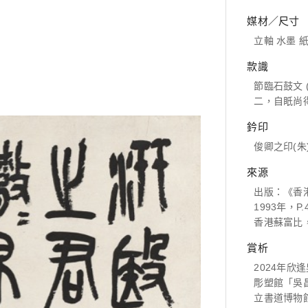
媒材／尺寸
立軸 水墨 紙本
款識
節臨石鼓文 
二，自眂尚
鈐印
俊卿之印(朱)
來源
出版：《香港
1993年，P.
香港蘇富比，19
賞析
2024年欣
彫塑館「吳
立書道博物