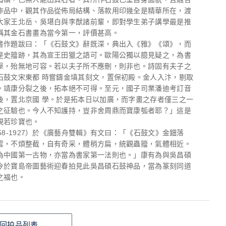
作品中，觀其作品從佈局結構、落款用印幾全是精華所在，渡
大家王北岳、吳堪白與李猷諸前輩，即對學生弟子講學最是推
稱其金石書畫為當今第一，評價甚高。
書作題跋曰：「《石鼓文》辭既深，典出入《雅》《頌》，而
是史籀跡，其為宣王田獵之語可。歐陽公獨以臆見疑之，為書
擊，殆無地可容。若以夫子所不應刪，則非也。詩固有夫子之
石鼓文宋東都 時嘗鑄金填其刻文，置保初殿。金人入汴，剔取
。靖康分裂之後，拓本絕不可得。至元，國子司業潘迪考訂音
後，置北京國 學。於是拓本日以加廣，而字畫之存者僅三之一
之征驗也。今人不知護持，豈非舍周鼎而寶康瓠者耶？」這是
視若珍寶也。
58-1927）於《廣藝舟雙輯》有文曰：「《石鼓文》金鈿落
雲，不煩整截，自有奇采，體稍方扁，統觀蟲籀，氣體相近。
為中國第一古物，亦當為書家第一法則也。」康有為與吳昌碩
今於寶島帝圖藝術迎春拍見此吳昌碩石鼓神品，當為篆刻同道
之福也。
回拍品列表