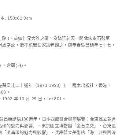
, 150x81.9cm
( 略 )。益如仁兄大雅之屬，為臨阮刻天一閣北宋本石鼓第
得虛字訣，惜不能起吾家讓老觀之，庚申春吳昌碩年七十七。
 、倉碩(白)。
蘇富比二十週年（1973-1993）》，兩木出版社，香港，
408。
92 年 10 月 29 日，Lot.801。
逢吳昌碩誕辰180週年，日本四館聯合舉辦展覽：台東區立朝倉
昌碩的魅力與影響」、東京國立博物館「金石之交」、台東區
館「吳昌碩的魅力與影響」、兵庫縣立美術館「海上派與西泠