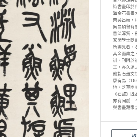
詩書畫印於
海金石書畫
崇吳昌碩，
吳昌碩曾有
書法淳質，
家諸學士貶
所盡見者。
其金而棄之
訓，刊附於
耳，亦久遠
他對石鼓文
康有為（18
地，芝草團
《石鼓》既
亦有同感。
與書畫藏家
返