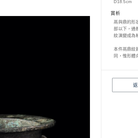
D18.5cm
賞析
鬲與鼎的形
部以下，通
紋演變成為
本件鬲鼎紋
同，惟形體
返