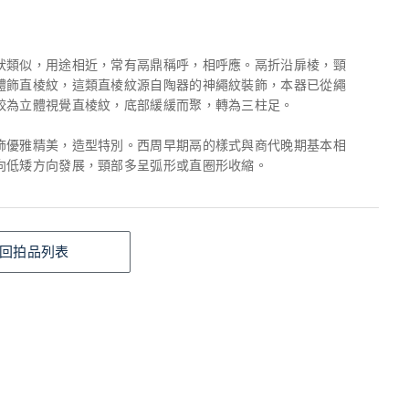
狀類似，用途相近，常有鬲鼎稱呼，相呼應。鬲折沿扉棱，頸
體飾直棱紋，這類直棱紋源自陶器的神繩紋裝飾，本器已從繩
較為立體視覺直棱紋，底部緩緩而聚，轉為三柱足。
飾優雅精美，造型特別。西周早期鬲的樣式與商代晚期基本相
向低矮方向發展，頸部多呈弧形或直圈形收縮。
回拍品列表