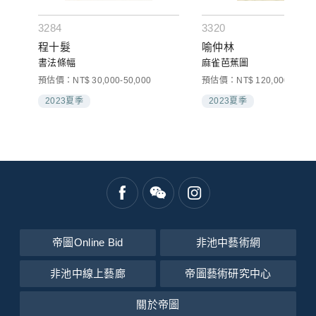
3284
3320
程十髮
喻仲林
書法條幅
麻雀芭蕉圖
00
預估價：NT$ 30,000-50,000
預估價：NT$ 120,000-160,0
2023夏季
2023夏季
帝圖Online Bid
非池中藝術網
非池中線上藝廊
帝圖藝術研究中心
關於帝圖