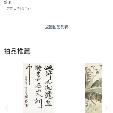
鈐印
張爰大千(朱白)。
返回拍品列表
拍品推薦