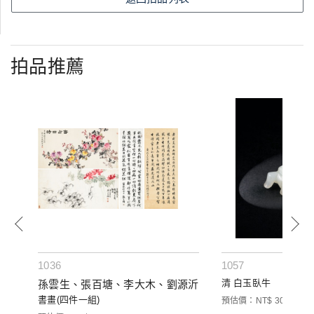
拍品推薦
1036
1057
清 白玉臥牛
孫雲生、張百塘、李大木、劉源沂
書畫(四件一組)
預估價：NT$ 30,000-50