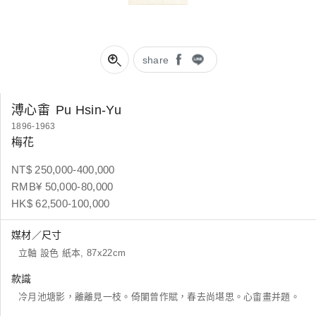
share
溥心畬
Pu Hsin-Yu
1896-1963
梅花
NT$ 250,000-400,000
RMB¥ 50,000-80,000
HK$ 62,500-100,000
媒材／尺寸
立軸 設色 紙本, 87x22cm
款識
冷月池塘影，離離見一枝。倚闌曾作賦，春去尚堪思。心畬畫并題。