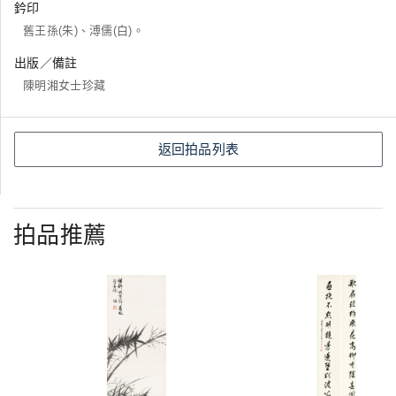
鈐印
舊王孫(朱)、溥儒(白)。
出版／備註
陳明湘女士珍藏
返回拍品列表
拍品推薦