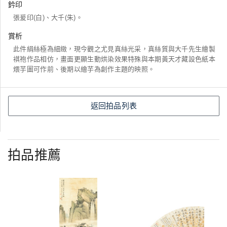
鈐印
張爰印(白)、大千(朱)。
賞析
此件絹絲極為細緻，現今觀之尤見真絲光采，真絲質與大千先生繪製
褀袍作品相仿，畫面更顯生動烘染效果特殊與本期黃天才藏設色紙本
煨芋圖可作前、後期以繪芋為創作主題的映照。
返回拍品列表
拍品推薦