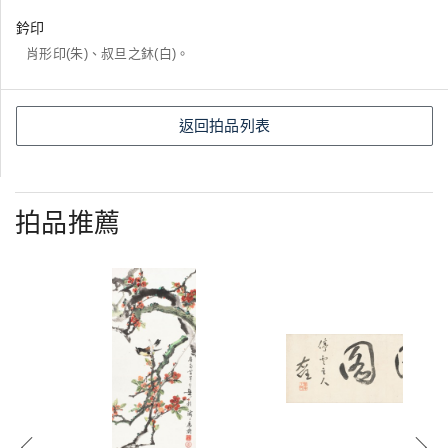
鈐印
肖形印(朱)、叔旦之鈢(白)。
返回拍品列表
拍品推薦