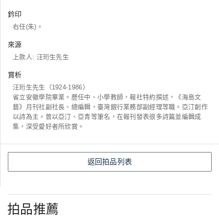
鈐印
右任(朱)。
來源
上款人: 汪珩生先生
賞析
汪珩生先生（1924-1986）
省立安徽學院畢業。歷任中、小學教師，報社特約撰述，《海島文
藝》月刊社副社長、總編輯，臺灣銀行業務部副經理等職。亞汀創作
以詩為主。曾以亞汀、亞青等筆名，在報刊發表很多詩篇並編輯成
集，深受愛好者所欣賞。
返回拍品列表
拍品推薦