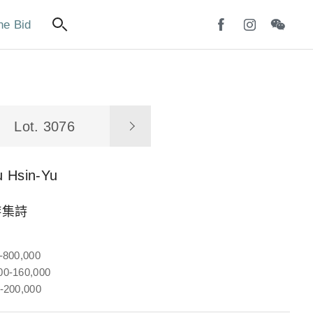
ne Bid
Lot. 3076
u Hsin-Yu
游集詩
-800,000
0-160,000
-200,000