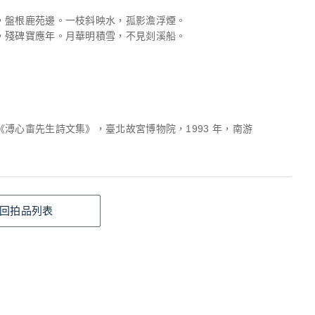
，盤根鹿苑邊。一枝斜映水，孤影澹浮煙。
，殘碑寶應年。月華明積雪，不見剡溪船。
《溥心畬先生詩文集》，臺北故宮博物院，1993 年，南游
回拍品列表