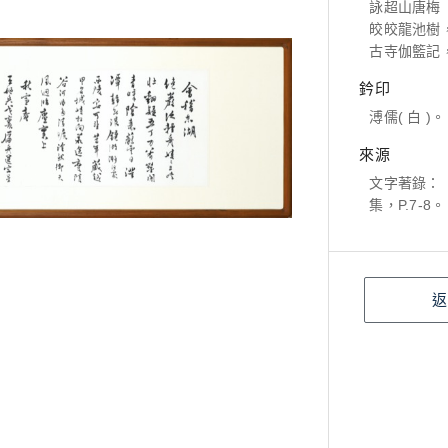
詠超山唐梅
皎皎龍池樹
古寺伽籃記
鈐印
溥儒( 白 )。
來源
文字著錄：
集，P.7-8。
返