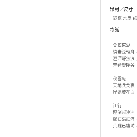
媒材／尺寸
鏡框 水墨 紙本
款識
會稽東湖
繞岩泛輕舟
澄潭靜無浪
荒途變陵谷
秋雪庵
天地兵戈裏
岸遠蘆花白
江行
遵渚越沙洲
密石涓細流
荒雞已棲塒