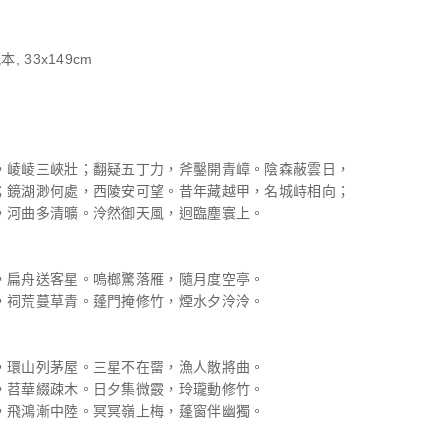
, 33x149cm
，崚崚三峽壯；翻疑五丁力，斧鑿開青嶂。陰森蔽雲日，
；鏡湖渺何處，西陵安可望。昔年藏越甲，名城峙相向；
，河曲多清曠。泠然御天風，迥臨塵寰上。
，扁舟送客星。嗚榔驚落雁，隨月度空亭。
，祠荒蔓草青。蓬門掩修竹，煙水夕泠泠。
，環山列茅屋。三星不在罶，漁人散將曲。
，苕華綴疎木。日夕集微霰，玲瓏動修竹。
，飛鴻漸中陸。冥冥嶺上梅，蓬窗伴幽獨。