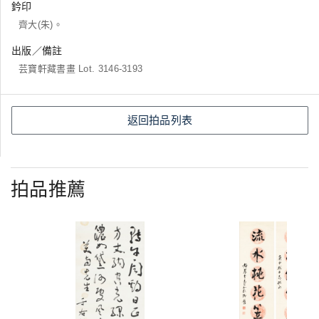
鈐印
齊大(朱)。
出版／備註
芸寶軒藏書畫 Lot. 3146-3193
返回拍品列表
拍品推薦