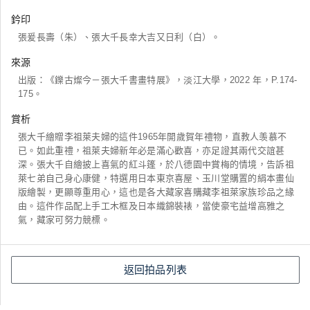
鈐印
張爰長壽（朱）、張大千長幸大吉又日利（白）。
來源
出版：《鑠古燦今－張大千書畫特展》，淡江大學，2022 年，P.174-
175。
賞析
張大千繪贈李祖萊夫婦的這件1965年開歲賀年禮物，直教人羡慕不
已。如此重禮，祖萊夫婦新年必是滿心歡喜，亦足證其兩代交誼甚
深。張大千自繪披上喜氣的紅斗篷，於八德園中賞梅的情境，告訴祖
萊七弟自己身心康健，特選用日本東京喜屋、玉川堂購置的絹本畫仙
版繪製，更顯尊重用心，這也是各大藏家喜購藏李祖萊家族珍品之緣
由。這件作品配上手工木框及日本織錦裝裱，當使豪宅益增高雅之
氣，藏家可努力競標。
返回拍品列表