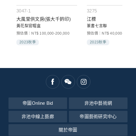
3047-1
3275
大風堂供文房(張大千鈐印)
江標
黃花梨官帽盒
篆書七言聯
預估價：NT$ 100,000-200,000
預估價：NT$ 40,000-60,000
2023秋季
2023秋季
帝圖Online Bid
非池中藝術網
非池中線上藝廊
帝圖藝術研究中心
關於帝圖