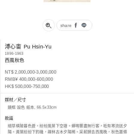
share
溥心畬
Pu Hsin-Yu
1896-1963
西風秋色
NT$ 2,000,000-3,000,000
RMB¥ 400,000-600,000
HK$ 500,000-750,000
媒材／尺寸
鏡框 設色 紙本, 66.5x33cm
款識
細草橫陂暮色蒼，紛紛風葉下空塘。蟬鳴響盡無行客，祗有寒流送夕
陽。黃葉紛紛下釣磯，疎林古木夕陽稀。采薪歸去西風晚，秋色蕭條