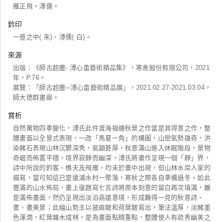
雁正飛。溥儒。
鈐印
一壺之中( 朱)、溥儒( 白)。
來源
出版：《師古超塵- 溥心畬藝術精品集》，寒舍股份有限公司，2021
年，P.76。
展覽：「師古超塵─溥心畬藝術精品展」，2021.02.27-2021.03.04，
師大德群畫廊。
賞析
自然萬物四季變化，溥氏此件渡海描繪秋景之作當是其得意之作，整
體畫面以全景式表現，一改「馬夏一角」的構圖，山巒氣勢雄奇，洪
染赭石表現山林沉鬱深秀，氣韻蒼厚，秋意滿山進入休眠階段，景物
奇崛而佈置平穩，境界寂靜而幽深，溥氏將畫作呈現一個「靜」界，
詩中所說的釣客、樵夫及飛雁，均未於畫中出現，但山林水岸人家的
描寫，當可知這已是遠浦水村一聚落，寒秋之際各自準備過冬。如此
豐滿的山水佈局，畫上復題寫七言詩將原本刻意的留白再次填滿，雖
是滿佈畫面，然仍呈現出淡泊高遠意境，形成難得一見的秋意詩、
書、畫美景；此幅山勢主以披麻皴和荷葉皴寫出，筆法溫厚，淡赭墨
色渾潤，紅葉雜木成林，是為畫面點睛重點，整體使人有疏秀幽美之