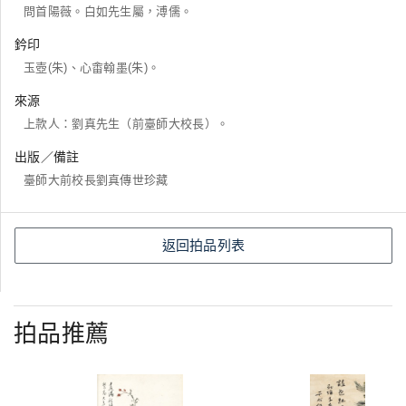
問首陽薇。白如先生屬，溥儒。
鈐印
玉壺(朱)、心畬翰墨(朱)。
來源
上款人：劉真先生（前臺師大校長）。
出版／備註
臺師大前校長劉真傳世珍藏
返回拍品列表
拍品推薦