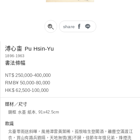
share
溥心畬
Pu Hsin-Yu
1896-1963
書法條幅
NT$ 250,000-400,000
RMB¥ 50,000-80,000
HK$ 62,500-100,000
媒材／尺寸
鏡框 水墨 紙本, 91x42.5cm
款識
北臺零雨送斜暉，風捲潭雲黃葉稀，孤恨暗生登閣酒，離塵空滿渡江
衣，買山有路兵猶隔，天地無情(舊)不歸，佳節年年憶兄弟，烽煙洗